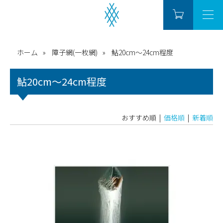
ホーム
障子網(一枚網)
鮎20cm～24cm程度
鮎20cm～24cm程度
おすすめ順 |
価格順
|
新着順