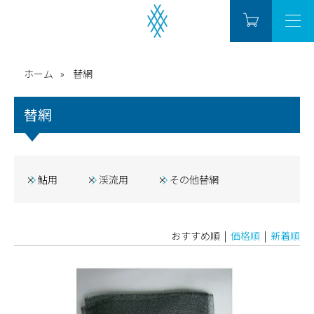
ホーム
替網
替網
鮎用
渓流用
その他替網
おすすめ順 |
価格順
|
新着順