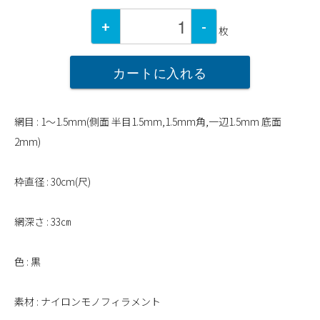
+
-
枚
カートに入れる
網目 : 1～1.5mm(側面 半目1.5mm,1.5mm角,一辺1.5mm 底面
2mm)
枠直径 : 30cm(尺)
網深さ : 33㎝
色 : 黒
素材 : ナイロンモノフィラメント