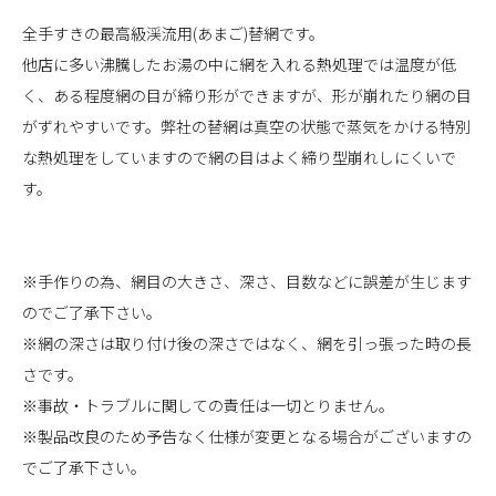
全手すきの最高級渓流用(あまご)替網です。
他店に多い沸騰したお湯の中に網を入れる熱処理では温度が低
く、ある程度網の目が締り形ができますが、形が崩れたり網の目
がずれやすいです。弊社の替網は真空の状態で蒸気をかける特別
な熱処理をしていますので網の目はよく締り型崩れしにくいで
す。
※手作りの為、網目の大きさ、深さ、目数などに誤差が生じます
のでご了承下さい。
※網の深さは取り付け後の深さではなく、網を引っ張った時の長
さです。
※事故・トラブルに関しての責任は一切とりません。
※製品改良のため予告なく仕様が変更となる場合がございますの
でご了承下さい。