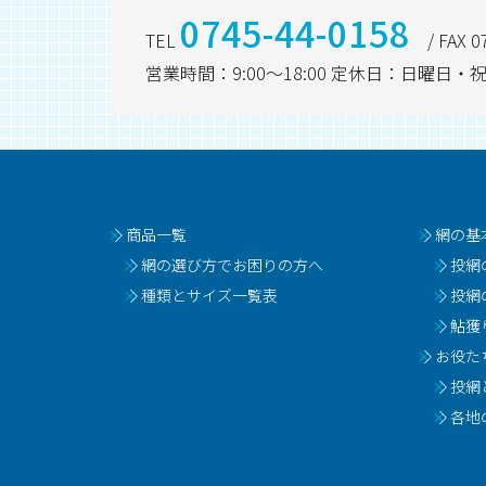
0745-44-0158
TEL
/ FAX 0
営業時間：9:00～18:00 定休日：日曜
商品一覧
網の基
網の選び方でお困りの方へ
投網
種類とサイズ一覧表
投網
鮎獲
お役た
投網
各地