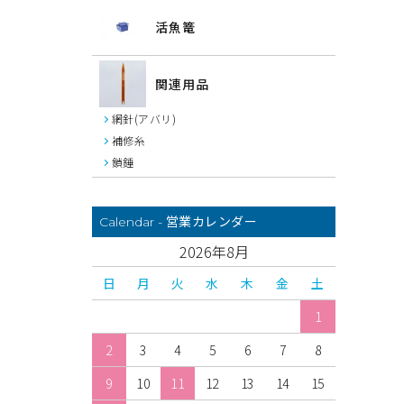
活魚篭
関連用品
網針(アバリ)
補修糸
鎖錘
営業カレンダー
Calendar -
2026年8月
日
月
火
水
木
金
土
1
2
3
4
5
6
7
8
9
10
11
12
13
14
15