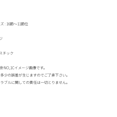
m
 : 16節～11節位
ンジ
ラスチック
針NO,1Cイメージ画像です。
に多少の誤差が生じますのでご了承下さい。
トラブルに関しての責任は一切とりません。