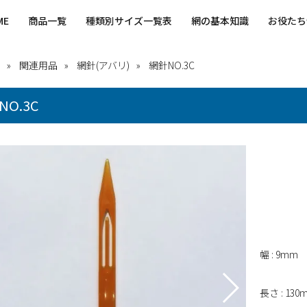
ME
商品一覧
種類別サイズ一覧表
網の基本知識
お役たち
関連用品
網針(アバリ)
網針NO.3C
NO.3C
幅 : 9mm
長さ : 130