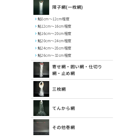
障子網(一枚網)
鮎8cm～12cm程度
鮎12cm～16cm程度
鮎16cm～20cm程度
鮎20cm～24cm程度
鮎24cm～28cm程度
鮎26cm～32cm程度
寄せ網・囲い網・仕切り
網・止め網
三枚網
てんから網
その他巻網