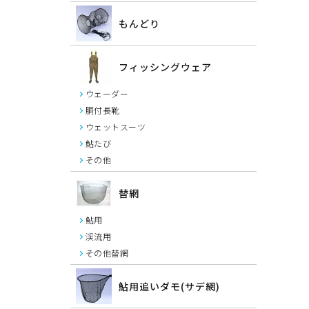
もんどり
フィッシングウェア
ウェーダー
胴付長靴
ウェットスーツ
鮎たび
その他
替網
鮎用
渓流用
その他替網
鮎用追いダモ(サデ網)