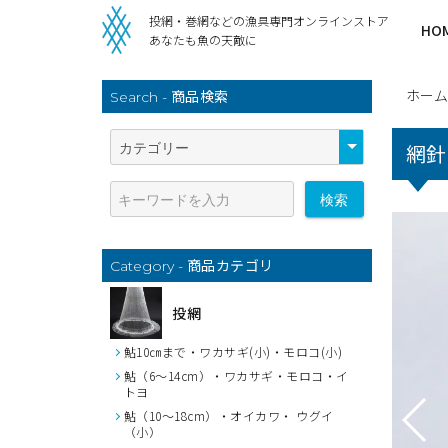
投網・巻網などの漁具専門オンラインストア
HO
あなたも魚の天敵に
ホーム
商品検索
Search -
網針
検索
商品カテゴリ
Category -
投網
鮎10㎝まで・ワカサギ(小)・モロコ(小)
鮎（6～14cm）・ワカサギ・モロコ・イ
トヨ
鮎（10～18cm）・オイカワ・ ウグイ
（小）