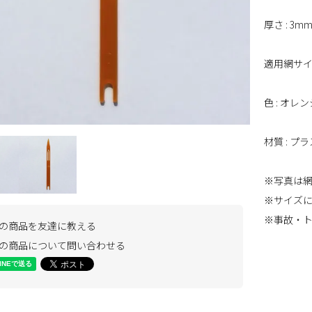
厚さ : 3m
適用網サイズ
色 : オレ
材質 : プ
※写真は網
※サイズ
※事故・
の商品を友達に教える
の商品について問い合わせる