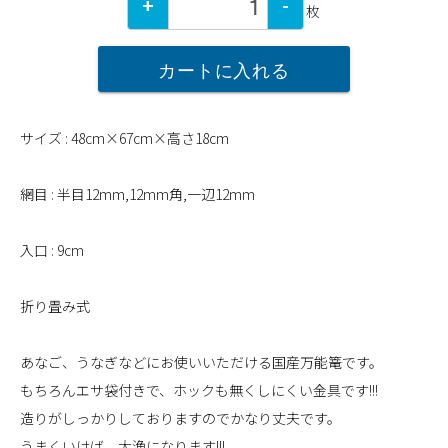
+
-
枚
カートに入れる
サイズ : 48cm×67cm×高さ18cm
網目 : 半目12mm,12mm角,一辺12mm
入口 : 9cm
折り畳み式
あなご、うなぎなどにお使いいただける国産万能篭です。
もちろんエサ袋付きで、ホックも無くしにくい金具です!!!
造りがしっかりしておりますのでかなり丈夫です。
うまくいけば、大漁になります!!!