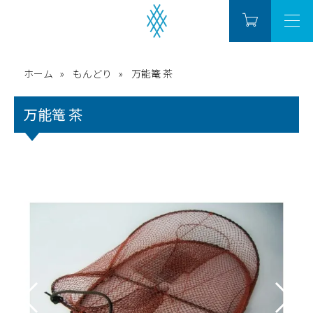
ホーム
もんどり
万能篭 茶
万能篭 茶