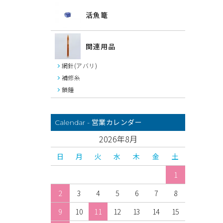
活魚篭
関連用品
網針(アバリ)
補修糸
鎖錘
営業カレンダー
Calendar -
2026年8月
日
月
火
水
木
金
土
1
2
3
4
5
6
7
8
9
10
11
12
13
14
15