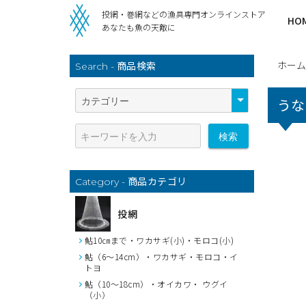
投網・巻網などの漁具専門オンラインストア
HO
あなたも魚の天敵に
ホーム
商品検索
Search -
うな
検索
商品カテゴリ
Category -
投網
鮎10㎝まで・ワカサギ(小)・モロコ(小)
鮎（6～14cm）・ワカサギ・モロコ・イ
トヨ
鮎（10～18cm）・オイカワ・ ウグイ
（小）