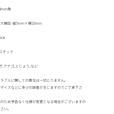
 4mm角
大網目: 縦5mm×横10mm
5㎝
ラスチック
なぎ,アナゴ,どじょう,など
トラブルに関しての責任は一切とりません。
格サイズなどに多少の誤差が生じますのでご了承下さ
良のため予告なく仕様が変更となる場合がございますの
下さい。