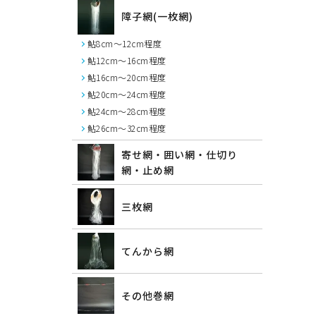
障子網(一枚網)
鮎8cm～12cm程度
鮎12cm～16cm程度
鮎16cm～20cm程度
鮎20cm～24cm程度
鮎24cm～28cm程度
鮎26cm～32cm程度
寄せ網・囲い網・仕切り
網・止め網
三枚網
てんから網
その他巻網