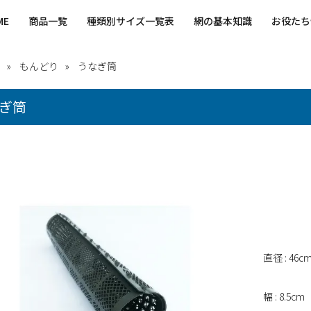
ME
商品一覧
種類別サイズ一覧表
網の基本知識
お役たち
もんどり
うなぎ筒
ぎ筒
直径 : 46c
幅 : 8.5cm