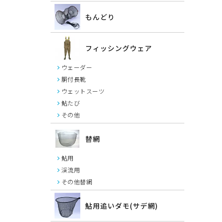
もんどり
フィッシングウェア
ウェーダー
胴付長靴
ウェットスーツ
鮎たび
その他
替網
鮎用
渓流用
その他替網
鮎用追いダモ(サデ網)