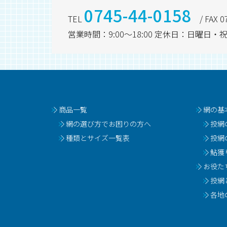
0745-44-0158
TEL
/ FAX 0
営業時間：9:00～18:00 定休日：日曜
商品一覧
網の基
網の選び方でお困りの方へ
投網
種類とサイズ一覧表
投網
鮎獲
お役た
投網
各地