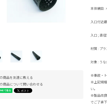
本体網目 :
入口付近最
入口 ; 直径
材質 : プ
対象 : う
※事故・
の商品を友達に教える
※上記規
の商品について問い合わせる
い。
※製品改
でご了承