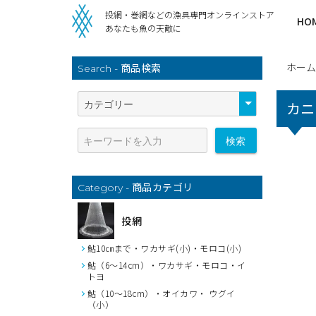
投網・巻網などの漁具専門オンラインストア
HO
あなたも魚の天敵に
ホーム
商品検索
Search -
カニ
検索
商品カテゴリ
Category -
投網
鮎10㎝まで・ワカサギ(小)・モロコ(小)
鮎（6～14cm）・ワカサギ・モロコ・イ
トヨ
鮎（10～18cm）・オイカワ・ ウグイ
（小）