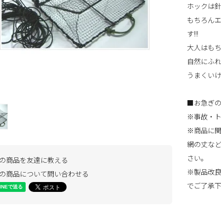
ホックは
もちろんエ
す!!!
大人はもち
自然にふれ
うまくいけ
■お急ぎの
※事故・
※商品に
網の丈な
さい。
の商品を友達に教える
※製品改
の商品について問い合わせる
でご了承