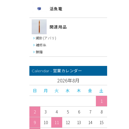
活魚篭
関連用品
網針(アバリ)
補修糸
鎖錘
営業カレンダー
Calendar -
2026年8月
日
月
火
水
木
金
土
1
2
3
4
5
6
7
8
9
10
11
12
13
14
15