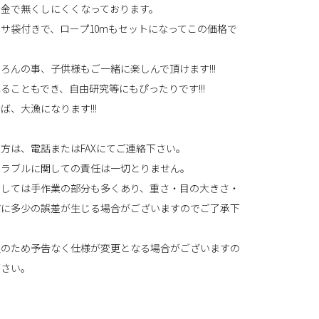
針金で無くしにくくなっております。
サ袋付きで、ロープ10mもセットになってこの価格で
ろんの事、子供様もご一緒に楽しんで頂けます!!!
ることもでき、自由研究等にもぴったりです!!!
ば、大漁になります!!!
方は、電話またはFAXにてご連絡下さい。
トラブルに関しての責任は一切とりません。
関しては手作業の部分も多くあり、重さ・目の大きさ・
どに多少の誤差が生じる場合がございますのでご了承下
良のため予告なく仕様が変更となる場合がございますの
下さい。