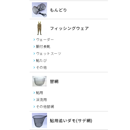
もんどり
フィッシングウェア
ウェーダー
胴付長靴
ウェットスーツ
鮎たび
その他
替網
鮎用
渓流用
その他替網
鮎用追いダモ(サデ網)