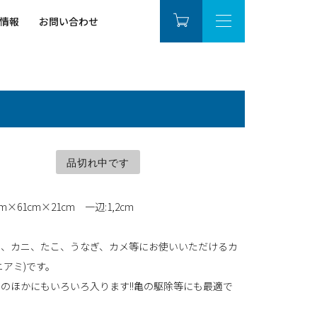
情報
お問い合わせ
品切れ中です
m×61cm×21cm 一辺:1,2cm
ニ、カニ、たこ、うなぎ、カメ等にお使いいただけるカ
ニアミ)です。
のほかにもいろいろ入ります!!亀の駆除等にも最適で