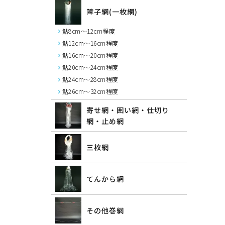
障子網(一枚網)
鮎8cm～12cm程度
鮎12cm～16cm程度
鮎16cm～20cm程度
鮎20cm～24cm程度
鮎24cm～28cm程度
鮎26cm～32cm程度
寄せ網・囲い網・仕切り
網・止め網
三枚網
てんから網
その他巻網