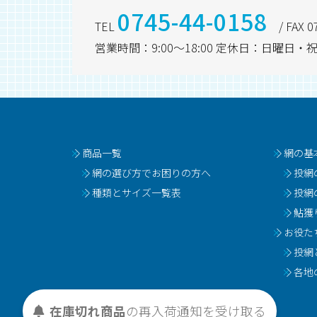
0745-44-0158
TEL
/ FAX 0
営業時間：9:00～18:00 定休日：日曜
商品一覧
網の基
網の選び方でお困りの方へ
投網
種類とサイズ一覧表
投網
鮎獲
お役た
投網
各地
在庫切れ商品
の
再入荷
通知を
受け取る