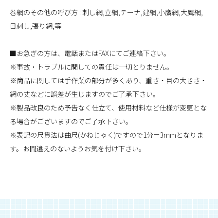
巻網のその他の呼び方 : 刺し網,立網,テーナ,建網,小鷹網,大鷹網,
目刺し,張り網,等
■お急ぎの方は、電話またはFAXにてご連絡下さい。
※事故・トラブルに関しての責任は一切とりません。
※商品に関しては手作業の部分が多くあり、重さ・目の大きさ・
網の丈などに誤差が生じますのでご了承下さい。
※製品改良のため予告なく仕立て、使用材料など仕様が変更とな
る場合がございますのでご了承下さい。
※表記の尺貫法は曲尺(かねじゃく)ですので1分＝3mmとなりま
す。お間違えのないようお気を付け下さい。