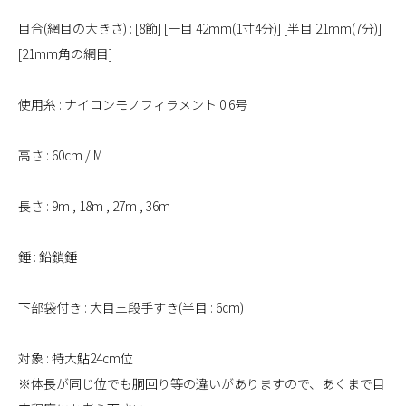
目合(網目の大きさ) : [8節] [一目 42mm(1寸4分)] [半目 21mm(7分)]
[21mm角の網目]
使用糸 : ナイロンモノフィラメント 0.6号
高さ : 60cm / M
長さ : 9m , 18m , 27m , 36m
錘 : 鉛鎖錘
下部袋付き : 大目三段手すき(半目 : 6cm)
対象 : 特大鮎24cm位
※体長が同じ位でも胴回り等の違いがありますので、あくまで目