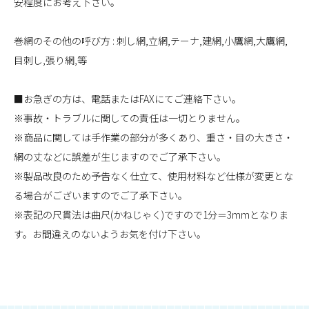
安程度にお考え下さい。
巻網のその他の呼び方 : 刺し網,立網,テーナ,建網,小鷹網,大鷹網,
目刺し,張り網,等
■お急ぎの方は、電話またはFAXにてご連絡下さい。
※事故・トラブルに関しての責任は一切とりません。
※商品に関しては手作業の部分が多くあり、重さ・目の大きさ・
網の丈などに誤差が生じますのでご了承下さい。
※製品改良のため予告なく仕立て、使用材料など仕様が変更とな
る場合がございますのでご了承下さい。
※表記の尺貫法は曲尺(かねじゃく)ですので1分＝3mmとなりま
す。お間違えのないようお気を付け下さい。