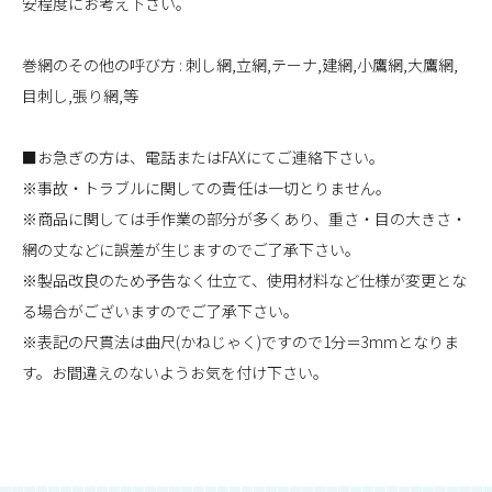
安程度にお考え下さい。
巻網のその他の呼び方 : 刺し網,立網,テーナ,建網,小鷹網,大鷹網,
目刺し,張り網,等
■お急ぎの方は、電話またはFAXにてご連絡下さい。
※事故・トラブルに関しての責任は一切とりません。
※商品に関しては手作業の部分が多くあり、重さ・目の大きさ・
網の丈などに誤差が生じますのでご了承下さい。
※製品改良のため予告なく仕立て、使用材料など仕様が変更とな
る場合がございますのでご了承下さい。
※表記の尺貫法は曲尺(かねじゃく)ですので1分＝3mmとなりま
す。お間違えのないようお気を付け下さい。