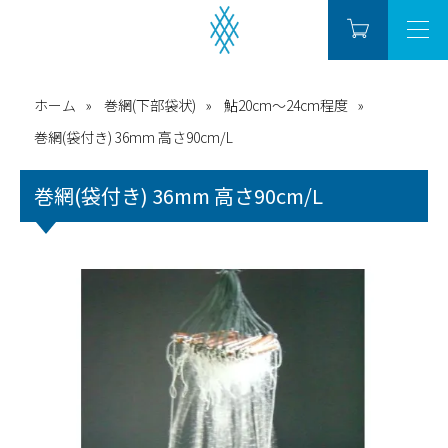
ホーム
巻網(下部袋状)
鮎20cm～24cm程度
巻網(袋付き) 36mm 高さ90cm/L
巻網(袋付き) 36mm 高さ90cm/L