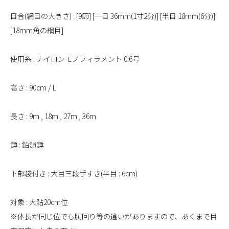
目合(網目の大きさ) : [9節] [一目 36mm(1寸2分)] [半目 18mm(6分)]
[18mm角の網目]
使用糸 : ナイロンモノフィラメント 0.6号
高さ : 90cm / L
長さ : 9m , 18m , 27m , 36m
錘 : 鉛鎖錘
下部袋付き : 大目三段手すき(半目 : 6cm)
対象 : 大鮎20cm位
※体長が同じ位でも胴回り等の違いがありますので、あくまで目