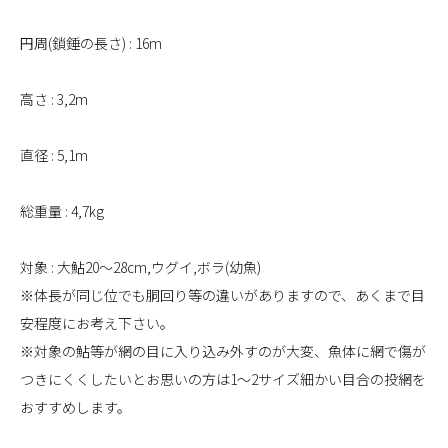
円周(鎖錘の長さ) : 16m
高さ : 3,2m
直径 : 5,1m
総重量 : 4,7kg
対象 : 大鮎20～28cm,ウグイ,ボラ(幼魚)
※体長が同じ位でも胴回り等の違いがありますので、あくまで目
安程度にお考え下さい。
※対象の鮎等が網の目に入り込み外すのが大変、魚体に網で傷が
つきにくくしたいとお思いの方は1～2サイズ細かい目合の投網を
おすすめします。