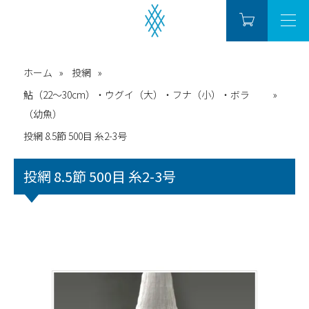
ホーム
投網
鮎（22～30cm）・ウグイ（大）・フナ（小）・ボラ
（幼魚）
投網 8.5節 500目 糸2-3号
投網 8.5節 500目 糸2-3号