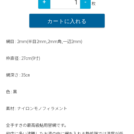
+
-
枚
カートに入れる
網目 : 2mm(半目2mm,2mm角,一辺2mm)
枠直径 : 27cm(9寸)
網深さ : 35㎝
色 : 黒
素材 : ナイロンモノフィラメント
全手すきの最高級鮎用替網です。
他店に多い沸騰したお湯の中に網を入れる熱処理では温度が低